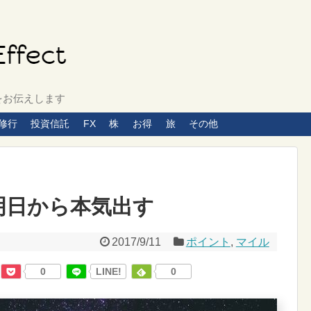
をお伝えします
C修行
投資信託
FX
株
お得
旅
その他
明日から本気出す
2017/9/11
ポイント
,
マイル
0
LINE!
0