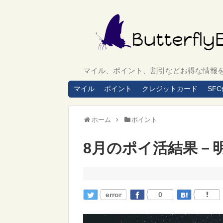
マイル、ポイント、割引などお得な情報
マイル
ポイント
クレジットカード
SF
ホーム
ポイント
8月のポイ活結果－
error
0