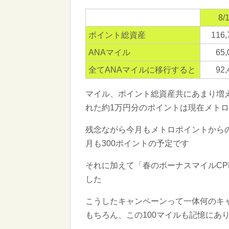
8/
ポイント総資産
116
ANAマイル
65
全てANAマイルに移行すると
92
マイル、ポイント総資産共にあまり増
れた約1万円分のポイントは現在メト
残念ながら今月もメトロポイントからの
月も300ポイントの予定です
それに加えて「春のボーナスマイルCP
した
こうしたキャンペーンって一体何のキ
もちろん、この100マイルも記憶にあ