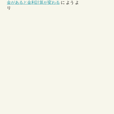
金があると金利計算が変わる
に
よう
よ
り